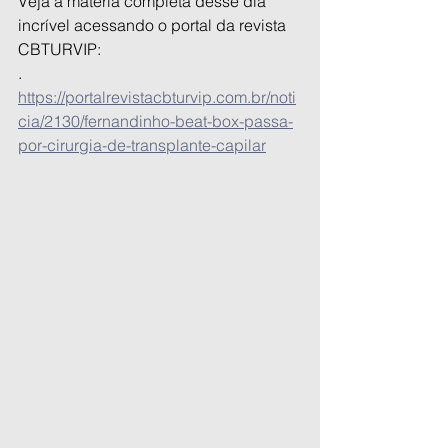
Veja a matéria completa desse dia 
incrível acessando o portal da revista 
CBTURVIP:
.
https://portalrevistacbturvip.com.br/noti
cia/2130/fernandinho-beat-box-passa-
por-cirurgia-de-transplante-capilar