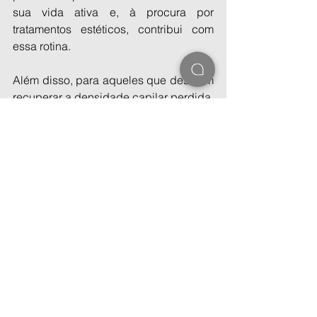
sua vida ativa e, à procura por 
tratamentos estéticos, contribui com 
essa rotina.
Além disso, para aqueles que desejam 
recuperar a densidade capilar perdida, 
o transplante capilar é uma opção 
eficaz. Consultar um especialista em 
saúde capilar pode ajudar a 
determinar se o transplante capilar é a 
escolha certa para você. Com os 
cuidados adequados, é possível 
desfrutar de cabelos saudáveis e 
bonitos em todas as fases da vida.