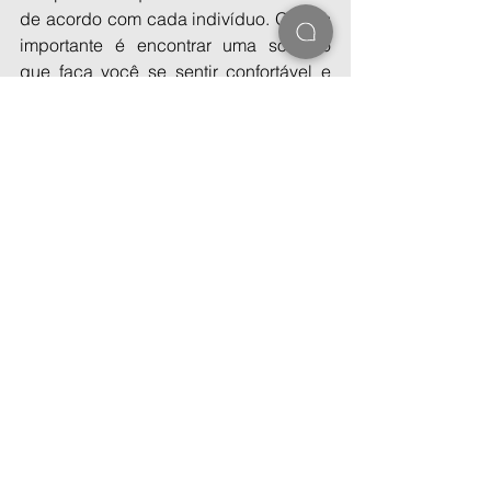
de acordo com cada indivíduo. O mais 
importante é encontrar uma solução 
que faça você se sentir confortável e 
confiante em sua própria pele.
Respondendo à pergunta inicial: Dr. o 
meu caso tem solução?, a resposta é: 
agende um horário com nossos 
profissionais, faça uma avaliação e 
realize seu sonho com a gente! 
Ver tudo
Posts recentes