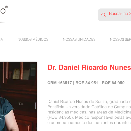
IA
NOSSOS MÉDICOS
NOSSAS UNIDADES
NOSSOS SER
Dr. Daniel Ricardo Nune
CRM 163517 | RQE 84.951 | RQE 84.950
Daniel Ricardo Nunes de Souza, graduado 
Pontifícia Universidade Católica de Campi
residências médicas, nas áreas de Medicina
(RQE 84.950). Médico responsável pelas ava
e acompanhamento dos pacientes durante o 