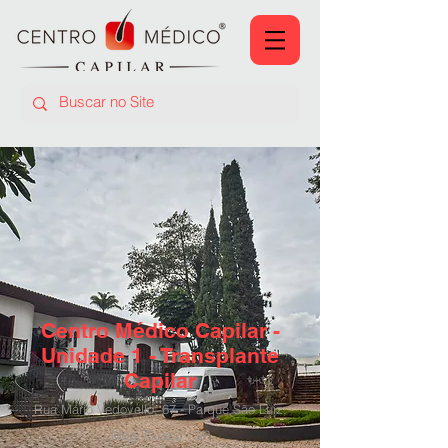
Centro Médico Capilar -
Unidade 1 - Transplante
Capilar
Rua Mário Vedovello, 67 - Parque São Luiz,
Mogi Guaçu - SP